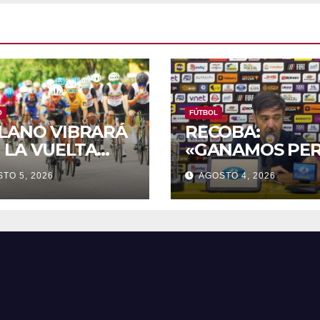
O
FÚTBOL
LLANO VIBRARÁ
RECOBA:
 LA VUELTA
«GANAMOS PE
ERNACIONAL A
JUGAMOS MAL
TO 5, 2026
AGOSTO 4, 2026
MORA