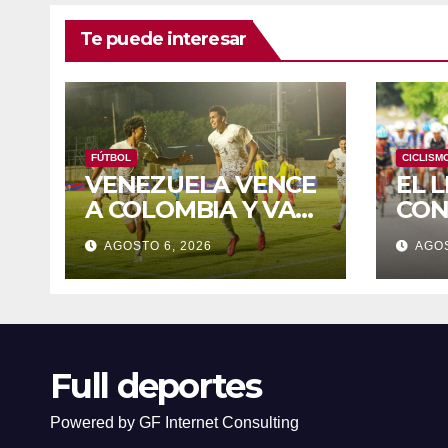
Te puede interesar
FÚTBOL
CICLISM
VENEZUELA VENCE
EL 
A COLOMBIA Y VA
CON
POR EL ORO DE LOS
INT
AGOSTO 6, 2026
AGOS
JCAC
ZA
Full deportes
Powered by GF Internet Consulting