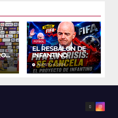
FÚTBOL
EL RESBALON DE
RO
INFANTINO
»
AGOSTO 4, 2026