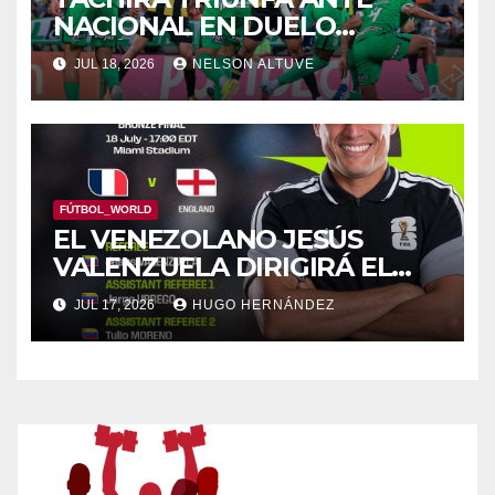
NACIONAL EN DUELO
BENÉFICO
JUL 18, 2026
NELSON ALTUVE
FÚTBOL_WORLD
EL VENEZOLANO JESÚS
VALENZUELA DIRIGIRÁ EL
FRANCIA – INGLATERRA
JUL 17, 2026
HUGO HERNÁNDEZ