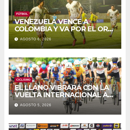
FÚTBOL
VENEZUELA VENCE A
COLOMBIA Y VA POR EL ORO
DE LOS JCAC
AGOSTO 6, 2026
CICLISMO
EL LLANO VIBRARÁ CON LA
VUELTA INTERNACIONAL A
ZAMORA
AGOSTO 5, 2026