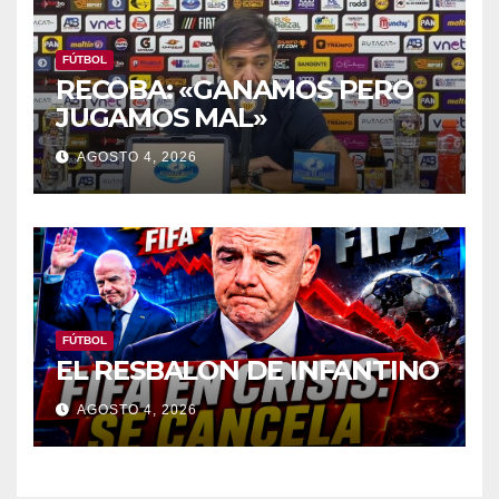
FÚTBOL
RECOBA: «GANAMOS PERO
JUGAMOS MAL»
AGOSTO 4, 2026
FÚTBOL
EL RESBALON DE INFANTINO
AGOSTO 4, 2026