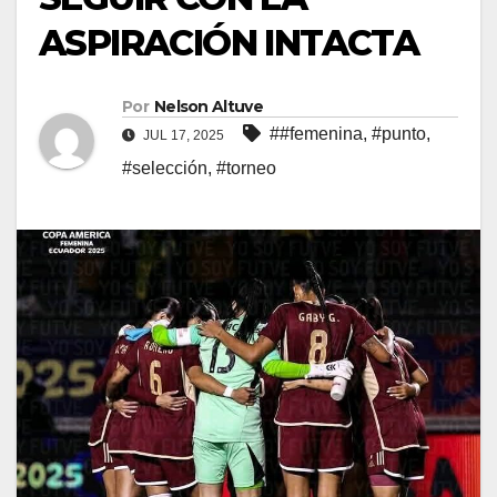
ASPIRACIÓN INTACTA
Por
Nelson Altuve
##femenina
,
#punto
,
JUL 17, 2025
#selección
,
#torneo