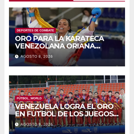
DEPORTES DE COMBATE
ORO PARA LA KARATECA
VENEZOLANA ORIANA
RODRÍGUEZ
AGOSTO 8, 2026
FÚTBOL_WORLD
VENEZUELA LOGRA EL ORO
EN FUTBOL DE LOS JUEGOS
CAC
AGOSTO 8, 2026