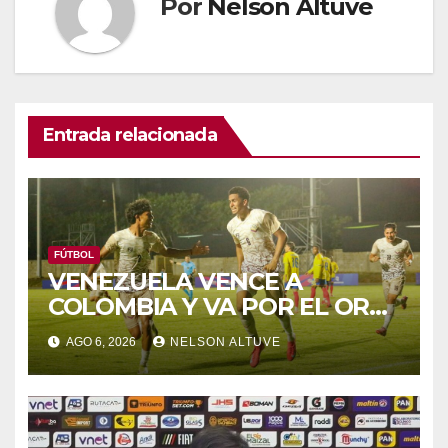
Por
Nelson Altuve
Entrada relacionada
FÚTBOL
VENEZUELA VENCE A
COLOMBIA Y VA POR EL ORO
DE LOS JCAC
AGO 6, 2026
NELSON ALTUVE