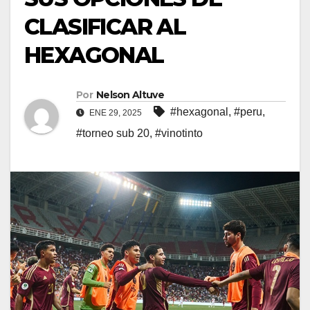
CLASIFICAR AL
HEXAGONAL
Por
Nelson Altuve
#hexagonal
,
#peru
,
ENE 29, 2025
#torneo sub 20
,
#vinotinto