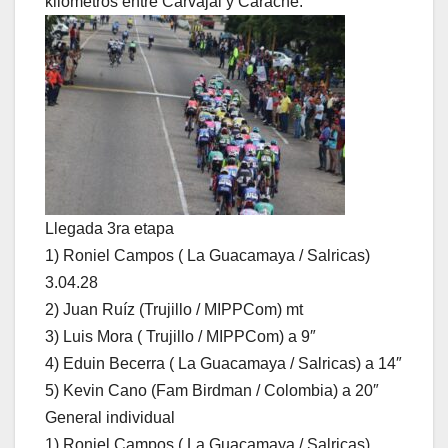
kilómetros entre Carvajal y Carache.
Llegada 3ra etapa
1) Roniel Campos ( La Guacamaya / Salricas)
3.04.28
2) Juan Ruíz (Trujillo / MIPPCom) mt
3) Luis Mora ( Trujillo / MIPPCom) a 9″
4) Eduin Becerra ( La Guacamaya / Salricas) a 14″
5) Kevin Cano (Fam Birdman / Colombia) a 20″
General individual
1) Roniel Campos ( La Guacamaya / Salricas)