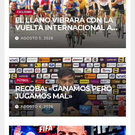
CICLISMO
EL LLANO VIBRARÁ CON LA
VUELTA INTERNACIONAL A
ZAMORA
AGOSTO 5, 2026
FÚTBOL
RECOBA: «GANAMOS PERO
JUGAMOS MAL»
AGOSTO 4, 2026