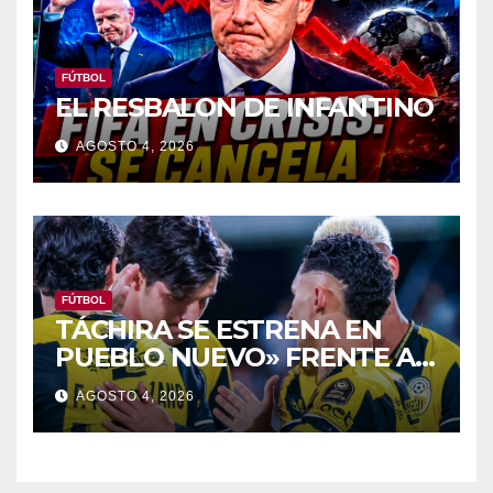
FÚTBOL
EL RESBALON DE INFANTINO
AGOSTO 4, 2026
FÚTBOL
TÁCHIRA SE ESTRENA EN
PUEBLO NUEVO» FRENTE Al
PORTUGUESA
AGOSTO 4, 2026