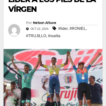
VÍRGEN
Por
Nelson Altuve
#lider
,
#RONIEL
,
OCT 22, 2024
#TRUJILLO
,
#vuelta