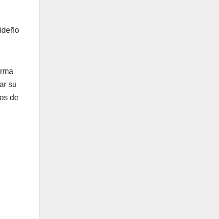
rideño
irma
ar su
ros de