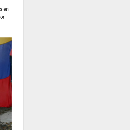
os en
lor