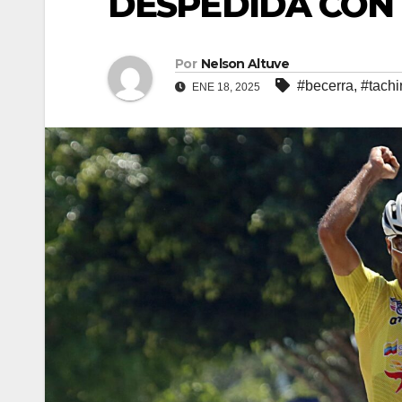
DESPEDIDA CON 
Por
Nelson Altuve
#becerra
,
#tachi
ENE 18, 2025