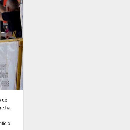
s de
re ha
ificio