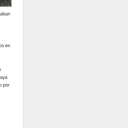
zaban
nos en
e
maya
o por