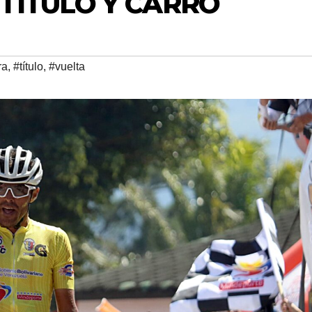
TÍTULO Y CARRO
ra
,
#título
,
#vuelta