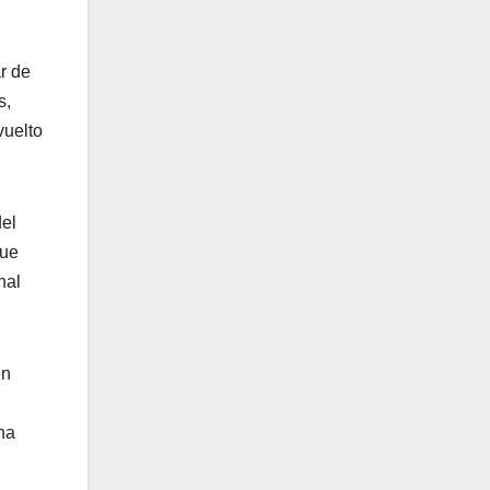
r de
s,
vuelto
del
que
nal
én
na