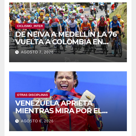
CICLISMO_INTER
DE NEIVA A MEDELLÍN LA 76
VUELTA A COLOMBIA EN
BICICLETA
AGOSTO 7, 2026
OTRAS DISCIPLINAS
VENEZUELA APRIETA
MIENTRAS MIRA POR EL
RETROVISOR
AGOSTO 6, 2026