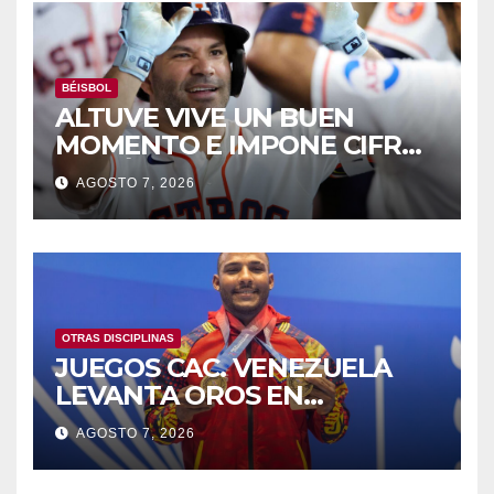
BÉISBOL
ALTUVE VIVE UN BUEN
MOMENTO E IMPONE CIFRAS
HISTÓRICAS
AGOSTO 7, 2026
OTRAS DISCIPLINAS
JUEGOS CAC. VENEZUELA
LEVANTA OROS EN
HALTEROFILIA Y TIRO
AGOSTO 7, 2026