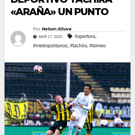
«ARAÑA» UN PUNTO
Por
Nelson Altuve
#apertura
,
MAR 17, 2025
#metropolitanos
,
#tachira
,
#torneo