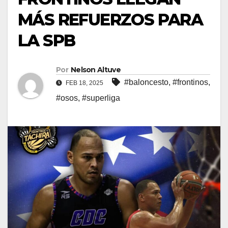
MÁS REFUERZOS PARA
LA SPB
Por
Nelson Altuve
#baloncesto
,
#frontinos
,
FEB 18, 2025
#osos
,
#superliga