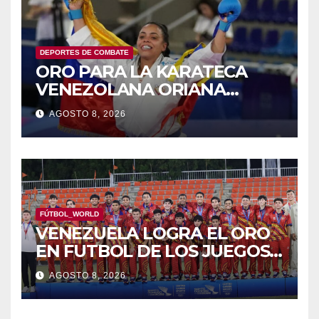
DEPORTES DE COMBATE
ORO PARA LA KARATECA
VENEZOLANA ORIANA
RODRÍGUEZ
AGOSTO 8, 2026
FÚTBOL_WORLD
VENEZUELA LOGRA EL ORO
EN FUTBOL DE LOS JUEGOS
CAC
AGOSTO 8, 2026