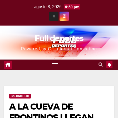
agosto 8, 2026
9:50 pm
Full deportes
Powered by GF Internet Consulting
BALONCESTO
A LA CUEVA DE
FRONTINOS LLEGAN