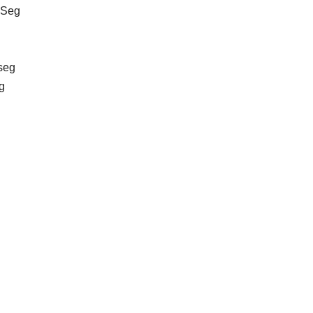
9Seg
g
seg
g