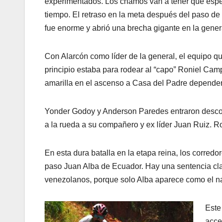
experimentados. Los chamos van a tener que esp
tiempo. El retraso en la meta después del paso de 
fue enorme y abrió una brecha gigante en la gener
Con Alarcón como líder de la general, el equipo qu
principio estaba para rodear al “capo” Roniel Ca
amarilla en el ascenso a Casa del Padre dependerá
Yonder Godoy y Anderson Paredes entraron descolg
a la rueda a su compañero y ex líder Juan Ruiz. R
En esta dura batalla en la etapa reina, los corre
paso Juan Alba de Ecuador. Hay una sentencia clara
venezolanos, porque solo Alba aparece como el nau
Este
acce