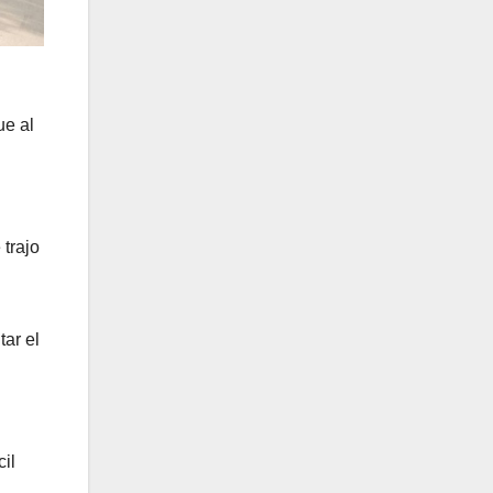
ue al
trajo
tar el
il