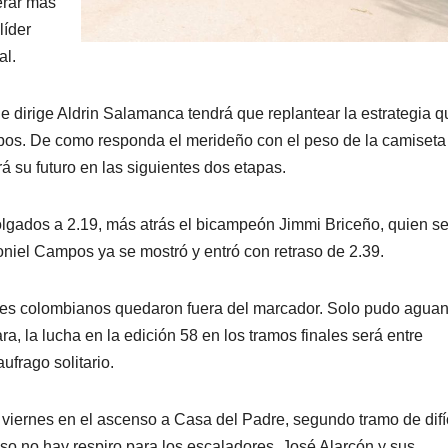
erar más
líder
al.
e dirige Aldrin Salamanca tendrá que replantear la estrategia q
mpos. De como responda el merideño con el peso de la camiseta
 su futuro en las siguientes dos etapas.
ados a 2.19, más atrás el bicampeón Jimmi Briceño, quien se 
oniel Campos ya se mostró y entró con retraso de 2.39.
dores colombianos quedaron fuera del marcador. Solo pudo aguan
, la lucha en la edición 58 en los tramos finales será entre
frago solitario.
 viernes en el ascenso a Casa del Padre, segundo tramo de difíc
so no hay respiro para los escaladores. José Alarcón y sus