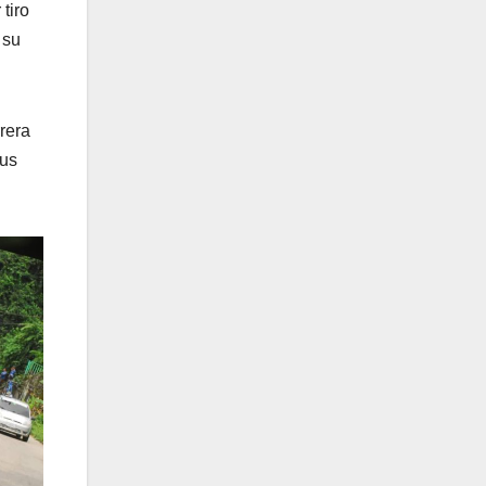
tiro
 su
rera
sus