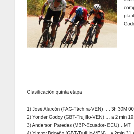
comp
plan
Godo
Clasificación quinta etapa
1) José Alarcón (FAG-Táchira-VEN) …. 3h 30M 0
2) Yonder Godoy (GBT-Trujillo-VEN) … a 2 min 1
3) Anderson Paredes (MBP-Ecuador- ECU)…MT
4) Yimmy Briceño (GBT-Trujillo-VEN)…a 2min 31 