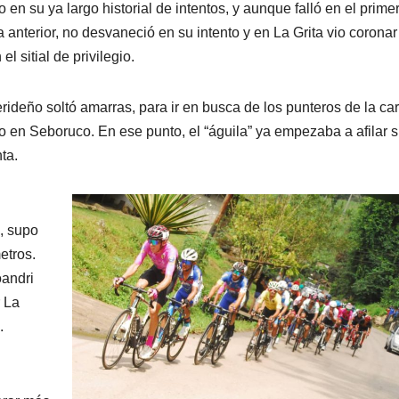
n su ya largo historial de intentos, y aunque falló en el primer 
a anterior, no desvaneció en su intento y en La Grita vio coronar
l sitial de privilegio.
ideño soltó amarras, para ir en busca de los punteros de la car
en Seboruco. En ese punto, el “águila” ya empezaba a afilar 
ta.
o, supo
etros.
oandri
r La
.