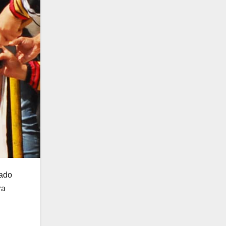
tado
ra