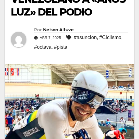
LUZ» DEL PODIO
Por
Nelson Altuve
#asuncion
,
#Ciclismo
,
ABR 7, 2025
#octava
,
#pista