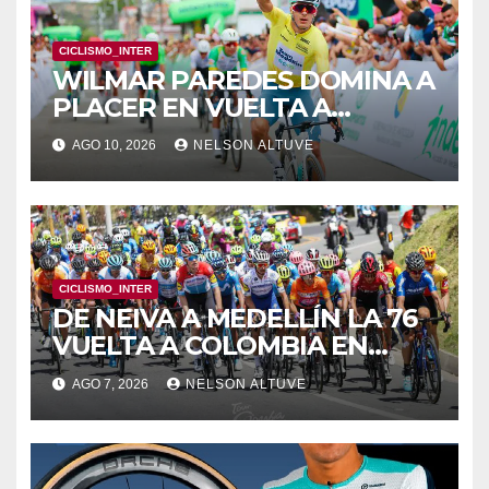
CICLISMO_INTER
WILMAR PAREDES DOMINA A
PLACER EN VUELTA A
COLOMBIA
AGO 10, 2026
NELSON ALTUVE
CICLISMO_INTER
DE NEIVA A MEDELLÍN LA 76
VUELTA A COLOMBIA EN
BICICLETA
AGO 7, 2026
NELSON ALTUVE