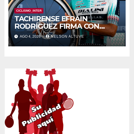
CICLISMO_INTER
TACHIRENSE EFRÁIN
RODRÍGUEZ FIRMA CON
CLUB EUROPEO
AGO 4, 2026
NELSON ALTUVE