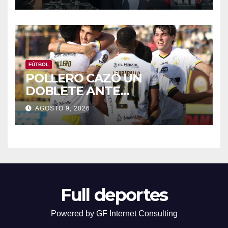
CHICAGO
FÚTBOL
POLLERO CAZÓ UN
DOBLETE ANTE
TRUJILLANOS PARA DARLE 3
AGOSTO 9, 2026
PUNTOS AL TACHIRA
Full deportes
Powered by GF Internet Consulting