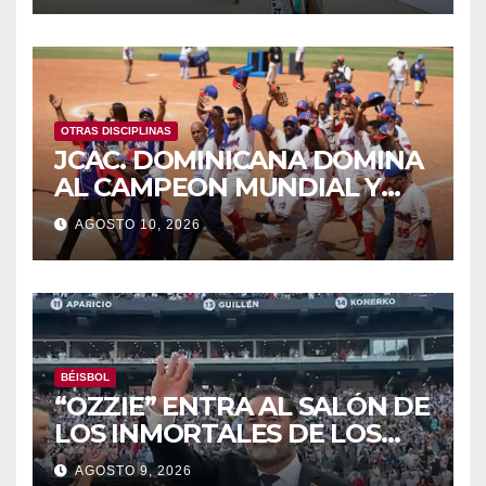
OTRAS DISCIPLINAS
JCAC. DOMINICANA DOMINA
AL CAMPEON MUNDIAL Y
LOGRA ORO DEL SOFTBOL
AGOSTO 10, 2026
BÉISBOL
“OZZIE” ENTRA AL SALÓN DE
LOS INMORTALES DE LOS
MEDIAS BLANCAS DE
AGOSTO 9, 2026