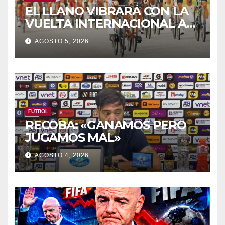
EL LLANO VIBRARÁ CON LA
VUELTA INTERNACIONAL A
ZAMORA
AGOSTO 5, 2026
FÚTBOL
RECOBA: «GANAMOS PERO
JUGAMOS MAL»
AGOSTO 4, 2026