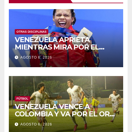
OTRAS DISCIPLINAS
VENEZUELA APRIETA
MIENTRAS MIRA POR EL
RETROVISOR
AGOSTO 6, 2026
FÚTBOL
VENEZUELA VENCE A
COLOMBIA Y VA POR EL ORO
DE LOS JCAC
AGOSTO 6, 2026