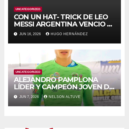
UNCATEGORIZED
CON UN HAT- TRICK DE LEO
MESSI ARGENTINA VENCIO A
ARGELIA
JUN 16, 2026
HUGO HERNÁNDEZ
UNCATEGORIZED
ALEJANDRO PAMPLONA
LÍDER Y CAMPEÓN JOVEN DE
PUNTA A PUNTA
JUN 7, 2026
NELSON ALTUVE