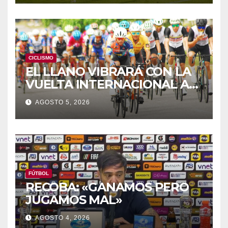
CICLISMO
EL LLANO VIBRARÁ CON LA
VUELTA INTERNACIONAL A
ZAMORA
AGOSTO 5, 2026
FÚTBOL
RECOBA: «GANAMOS PERO
JUGAMOS MAL»
AGOSTO 4, 2026