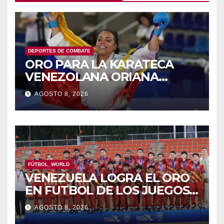
DEPORTES DE COMBATE
ORO PARA LA KARATECA
VENEZOLANA ORIANA
RODRÍGUEZ
AGOSTO 8, 2026
FÚTBOL_WORLD
VENEZUELA LOGRA EL ORO
EN FUTBOL DE LOS JUEGOS
CAC
AGOSTO 8, 2026