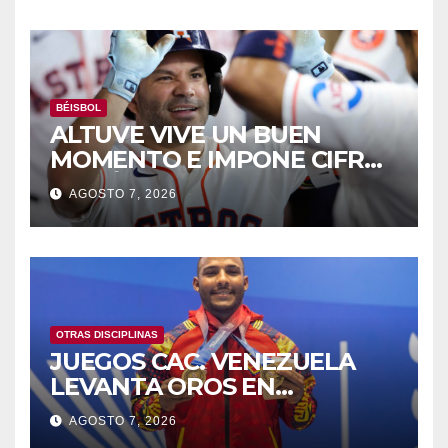
BÉISBOL
ALTUVE VIVE UN BUEN
MOMENTO E IMPONE CIFRAS
HISTÓRICAS
AGOSTO 7, 2026
OTRAS DISCIPLINAS
JUEGOS CAC. VENEZUELA
LEVANTA OROS EN
HALTEROFILIA Y TIRO
AGOSTO 7, 2026