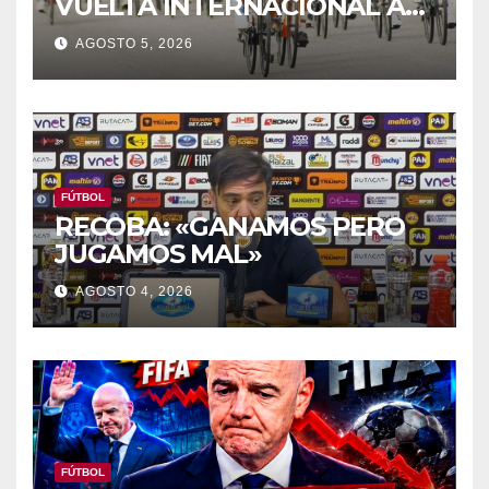
VUELTA INTERNACIONAL A
ZAMORA
AGOSTO 5, 2026
FÚTBOL
RECOBA: «GANAMOS PERO
JUGAMOS MAL»
AGOSTO 4, 2026
FÚTBOL