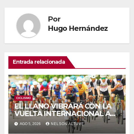
Por
Hugo Hernández
Entrada relacionada
CICLISMO
EL LLANO VIBRARÁ CON LA
VUELTA INTERNACIONAL A
ZAMORA
AGO 5, 2026
NELSON ALTUVE