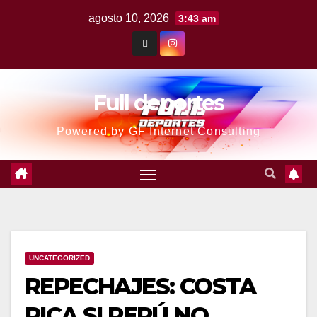
agosto 10, 2026
3:43 am
Full deportes
Powered by GF Internet Consulting
UNCATEGORIZED
REPECHAJES: COSTA
RICA SI PERÚ NO