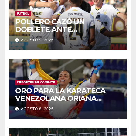
FÚTBOL
POLLERO CAZÓ UN
DOBLETE ANTE
TRUJILLANOS PARA DARLE 3
AGOSTO 9, 2026
PUNTOS AL TACHIRA
DEPORTES DE COMBATE
ORO PARA LA KARATECA
VENEZOLANA ORIANA
RODRÍGUEZ
AGOSTO 8, 2026