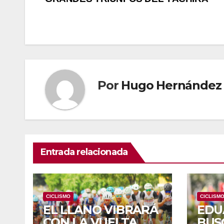
Por
Hugo Hernández
Entrada relacionada
CICLISMO
CICLISM
EL LLANO VIBRARÁ
EDU
CON LA VUELTA
BUS