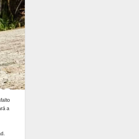
falto
ará a
ad.