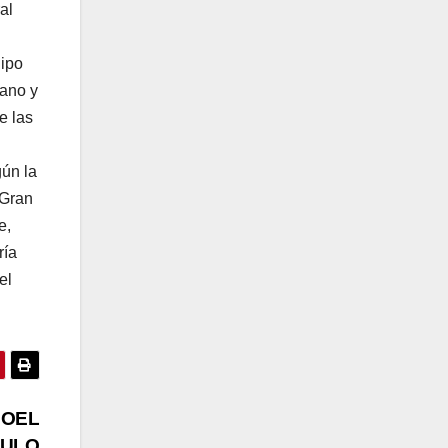
al
uipo
rano y
e las
gún la
 Gran
e,
ría
el
POEL
TULO