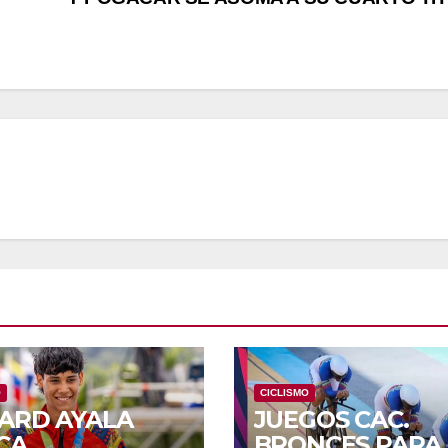
O
CICLISMO
ARD AYALA
JUEGOS CAC.
CA
BRONCES PARA