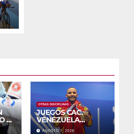
LA
OTRAS DISCIPLINAS
N
JUEGOS CAC.
O E
VENEZUELA
LEVANTA OROS EN
AGOSTO 7, 2026