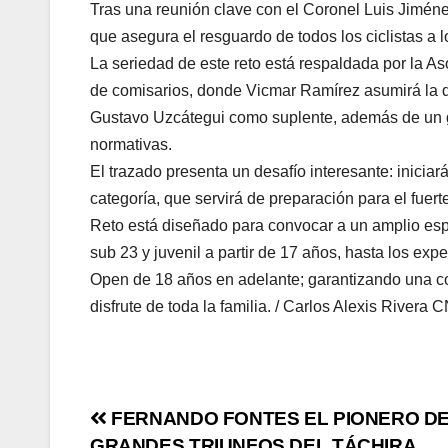
Tras una reunión clave con el Coronel Luis Jiménez
que asegura el resguardo de todos los ciclistas a lo
La seriedad de este reto está respaldada por la A
de comisarios, donde Vicmar Ramírez asumirá la d
Gustavo Uzcátegui como suplente, además de un g
normativas.
El trazado presenta un desafío interesante: iniciar
categoría, que servirá de preparación para el fue
Reto está diseñado para convocar a un amplio espe
sub 23 y juvenil a partir de 17 años, hasta los ex
Open de 18 años en adelante; garantizando una com
disfrute de toda la familia. / Carlos Alexis Rivera
FERNANDO FONTES EL PIONERO DE
GRANDES TRIUNFOS DEL TÁCHIRA