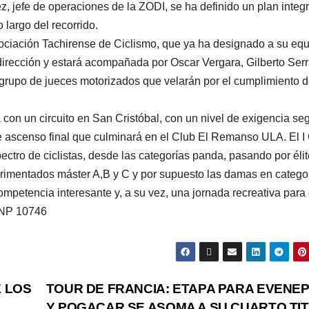
, jefe de operaciones de la ZODI, se ha definido un plan integr
 largo del recorrido.
sociación Tachirense de Ciclismo, que ya ha designado a su eq
irección y estará acompañada por Oscar Vergara, Gilberto Ser
rupo de jueces motorizados que velarán por el cumplimiento d
á con un circuito en San Cristóbal, con un nivel de exigencia se
rte ascenso final que culminará en el Club El Remanso ULA. El I
ctro de ciclistas, desde las categorías panda, pasando por élit
perimentados máster A,B y C y por supuesto las damas en catego
petencia interesante y, a su vez, una jornada recreativa para 
 CNP 10746
 LOS
TOUR DE FRANCIA: ETAPA PARA EVENE
Y POGACAR SE ASOMA A SU CUARTO TI