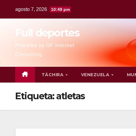
agosto 7, 2026
10:49 pm
Full deportes
Powered by GF Internet
Consulting
TÁCHIRA
VENEZUELA
MU
Etiqueta:
atletas