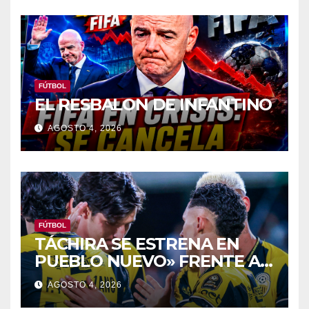
FÚTBOL
EL RESBALON DE INFANTINO
AGOSTO 4, 2026
FÚTBOL
TÁCHIRA SE ESTRENA EN
PUEBLO NUEVO» FRENTE Al
PORTUGUESA
AGOSTO 4, 2026