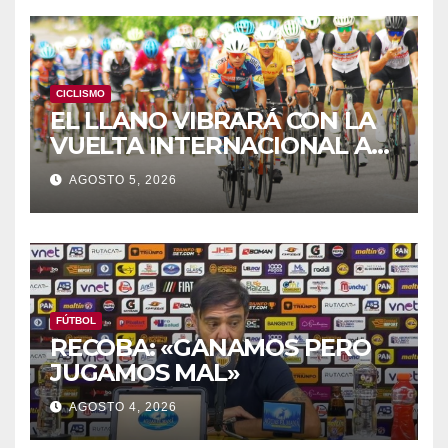
CICLISMO
EL LLANO VIBRARÁ CON LA
VUELTA INTERNACIONAL A
ZAMORA
AGOSTO 5, 2026
FÚTBOL
RECOBA: «GANAMOS PERO
JUGAMOS MAL»
AGOSTO 4, 2026