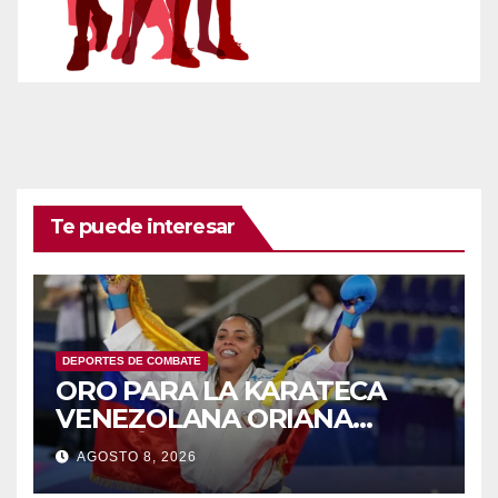
Te puede interesar
DEPORTES DE COMBATE
ORO PARA LA KARATECA
VENEZOLANA ORIANA
RODRÍGUEZ
AGOSTO 8, 2026