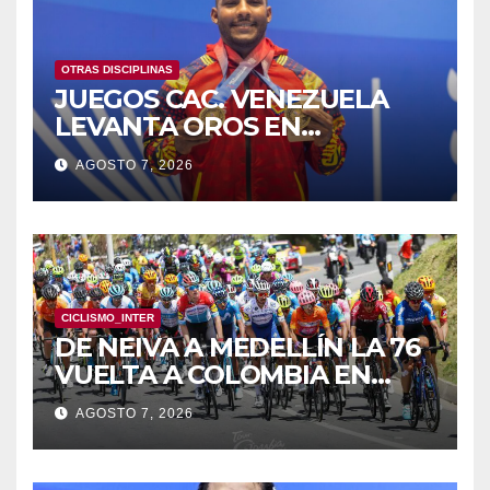
OTRAS DISCIPLINAS
JUEGOS CAC. VENEZUELA
LEVANTA OROS EN
HALTEROFILIA Y TIRO
AGOSTO 7, 2026
CICLISMO_INTER
DE NEIVA A MEDELLÍN LA 76
VUELTA A COLOMBIA EN
BICICLETA
AGOSTO 7, 2026