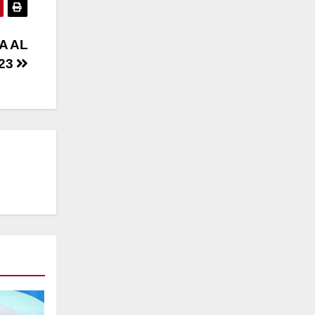
A AL
023