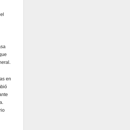
el
asa
 que
eral.
das en
mbió
ante
a.
rio