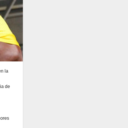
n la
ia de
dores