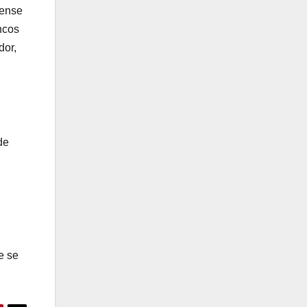
rense
ncos
dor,
de
e se