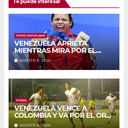
Te puede interesar
OTRAS DISCIPLINAS
VENEZUELA APRIETA
MIENTRAS MIRA POR EL
RETROVISOR
AGOSTO 6, 2026
FÚTBOL
VENEZUELA VENCE A
COLOMBIA Y VA POR EL ORO
DE LOS JCAC
AGOSTO 6, 2026