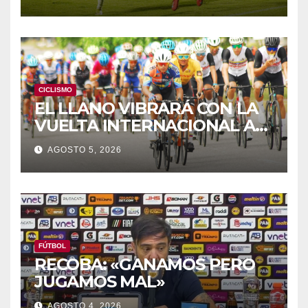
CICLISMO
EL LLANO VIBRARÁ CON LA
VUELTA INTERNACIONAL A
ZAMORA
AGOSTO 5, 2026
FÚTBOL
RECOBA: «GANAMOS PERO
JUGAMOS MAL»
AGOSTO 4, 2026