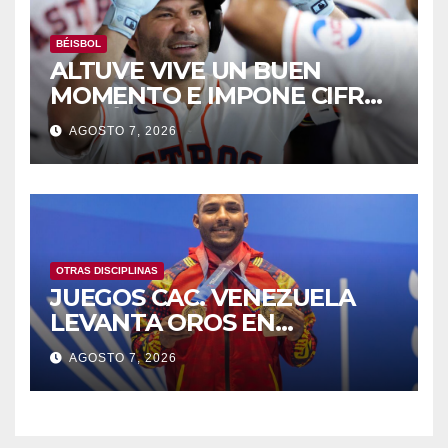
BÉISBOL
ALTUVE VIVE UN BUEN
MOMENTO E IMPONE CIFRAS
HISTÓRICAS
AGOSTO 7, 2026
OTRAS DISCIPLINAS
JUEGOS CAC. VENEZUELA
LEVANTA OROS EN
HALTEROFILIA Y TIRO
AGOSTO 7, 2026