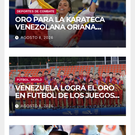
DEPORTES DE COMBATE
ORO PARA LA KARATECA
VENEZOLANA ORIANA
RODRÍGUEZ
AGOSTO 8, 2026
FÚTBOL_WORLD
VENEZUELA LOGRA EL ORO
EN FUTBOL DE LOS JUEGOS
CAC
AGOSTO 8, 2026