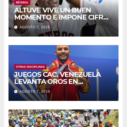
BÉISBOL
ALTUVE VIVE UN BUEN
MOMENTO E IMPONE CIFRAS
HISTÓRICAS
AGOSTO 7, 2026
OTRAS DISCIPLINAS
JUEGOS CAC. VENEZUELA
LEVANTA OROS EN
HALTEROFILIA Y TIRO
AGOSTO 7, 2026