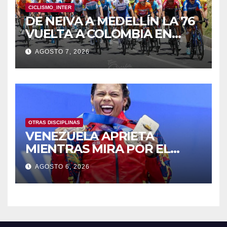
CICLISMO_INTER
DE NEIVA A MEDELLÍN LA 76
VUELTA A COLOMBIA EN
BICICLETA
AGOSTO 7, 2026
OTRAS DISCIPLINAS
VENEZUELA APRIETA
MIENTRAS MIRA POR EL
RETROVISOR
AGOSTO 6, 2026