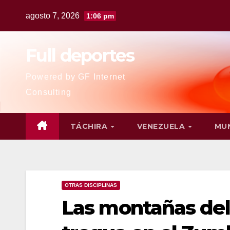
agosto 7, 2026
1:06 pm
Full deportes
Powered by GF Internet
Consulting
TÁCHIRA
VENEZUELA
MU
OTRAS DISCIPLINAS
Las montañas del