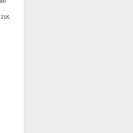
así
y 21K,