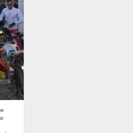
na
as