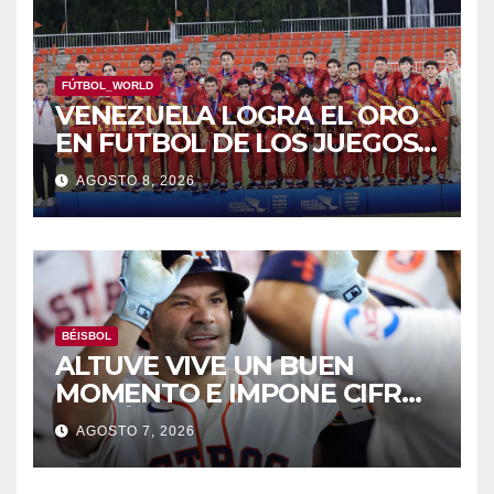
FÚTBOL_WORLD
VENEZUELA LOGRA EL ORO
EN FUTBOL DE LOS JUEGOS
CAC
AGOSTO 8, 2026
BÉISBOL
ALTUVE VIVE UN BUEN
MOMENTO E IMPONE CIFRAS
HISTÓRICAS
AGOSTO 7, 2026