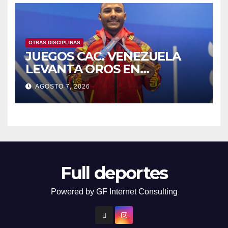
OTRAS DISCIPLINAS
JUEGOS CAC. VENEZUELA
LEVANTA OROS EN
HALTEROFILIA Y TIRO
AGOSTO 7, 2026
Full deportes
Powered by GF Internet Consulting