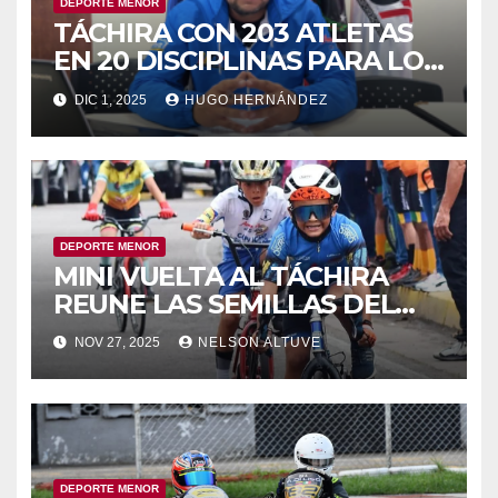
DEPORTE MENOR
TÁCHIRA CON 203 ATLETAS
EN 20 DISCIPLINAS PARA LOS
JUEGOS COMUNALES
DIC 1, 2025
HUGO HERNÁNDEZ
DEPORTE MENOR
MINI VUELTA AL TÁCHIRA
REUNE LAS SEMILLAS DEL
CICLISMO
NOV 27, 2025
NELSON ALTUVE
DEPORTE MENOR