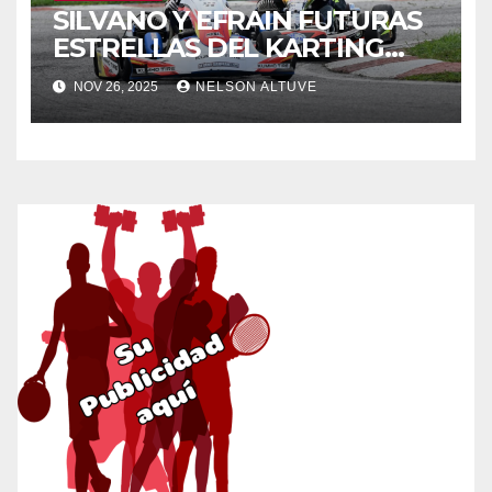
SILVANO Y EFRAIN FUTURAS
ESTRELLAS DEL KARTING
NACIONAL
NOV 26, 2025
NELSON ALTUVE