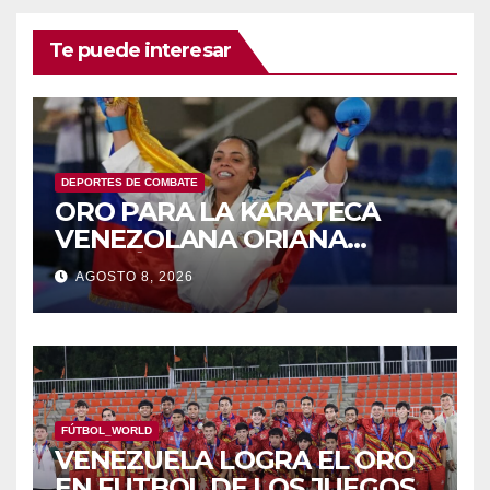
Te puede interesar
DEPORTES DE COMBATE
ORO PARA LA KARATECA
VENEZOLANA ORIANA
RODRÍGUEZ
AGOSTO 8, 2026
FÚTBOL_WORLD
VENEZUELA LOGRA EL ORO
EN FUTBOL DE LOS JUEGOS