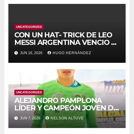
UNCATEGORIZED
CON UN HAT- TRICK DE LEO
MESSI ARGENTINA VENCIO A
ARGELIA
JUN 16, 2026
HUGO HERNÁNDEZ
UNCATEGORIZED
ALEJANDRO PAMPLONA
LÍDER Y CAMPEÓN JOVEN DE
PUNTA A PUNTA
JUN 7, 2026
NELSON ALTUVE