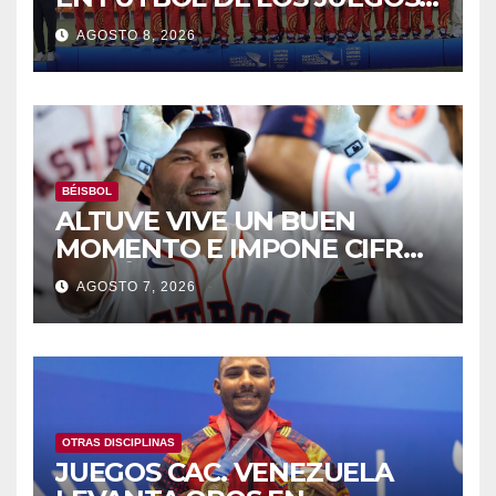
CAC
AGOSTO 8, 2026
BÉISBOL
ALTUVE VIVE UN BUEN
MOMENTO E IMPONE CIFRAS
HISTÓRICAS
AGOSTO 7, 2026
OTRAS DISCIPLINAS
JUEGOS CAC. VENEZUELA