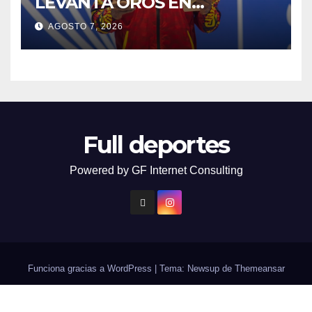
LEVANTA OROS EN
HALTEROFILIA Y TIRO
AGOSTO 7, 2026
Full deportes
Powered by GF Internet Consulting
Funciona gracias a WordPress
|
Tema: Newsup de
Themeansar
Contacto