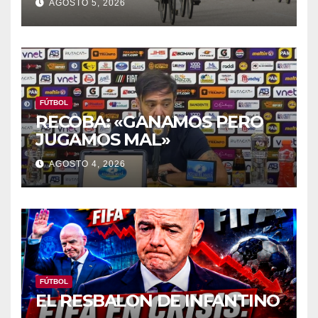
AGOSTO 5, 2026
FÚTBOL
RECOBA: «GANAMOS PERO
JUGAMOS MAL»
AGOSTO 4, 2026
FÚTBOL
EL RESBALON DE INFANTINO