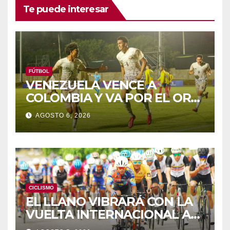
Te puede interesar
FÚTBOL
VENEZUELA VENCE A
COLOMBIA Y VA POR EL ORO
DE LOS JCAC
AGOSTO 6, 2026
CICLISMO
EL LLANO VIBRARÁ CON LA
VUELTA INTERNACIONAL A
ZAMORA