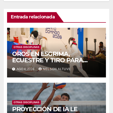
Entrada relacionada
OTRAS DISCIPLINAS
OROS EN ESGRIMA,
ECUESTRE Y TIRO PARA
VENEZUELA
AGO 4, 2026
NELSON ALTUVE
OTRAS DISCIPLINAS
PROYECCIÓN DE IA LE