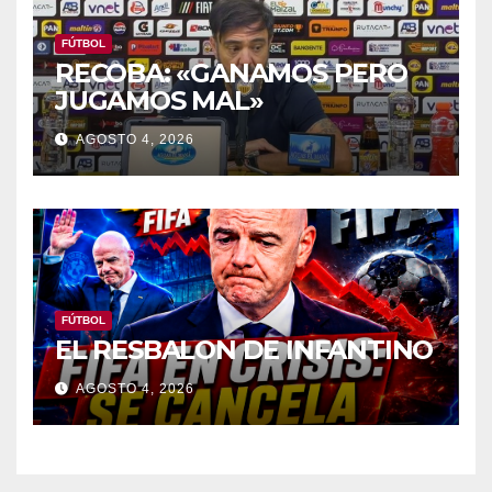
FÚTBOL
RECOBA: «GANAMOS PERO
JUGAMOS MAL»
AGOSTO 4, 2026
FÚTBOL
EL RESBALON DE INFANTINO
AGOSTO 4, 2026