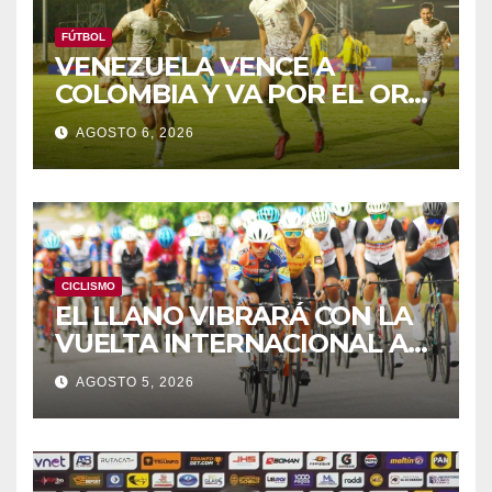
FÚTBOL
VENEZUELA VENCE A
COLOMBIA Y VA POR EL ORO
DE LOS JCAC
AGOSTO 6, 2026
CICLISMO
EL LLANO VIBRARÁ CON LA
VUELTA INTERNACIONAL A
ZAMORA
AGOSTO 5, 2026