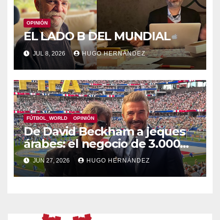
OPINIÓN
EL LADO B DEL MUNDIAL
JUL 8, 2026
HUGO HERNÁNDEZ
FÚTBOL_WORLD
OPINIÓN
De David Beckham a jeques
árabes: el negocio de 3.000
millones tras los palcos VIP
JUN 27, 2026
HUGO HERNÁNDEZ
del Mundial