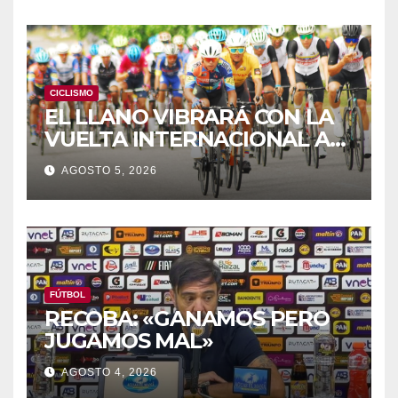
CICLISMO
EL LLANO VIBRARÁ CON LA
VUELTA INTERNACIONAL A
ZAMORA
AGOSTO 5, 2026
FÚTBOL
RECOBA: «GANAMOS PERO
JUGAMOS MAL»
AGOSTO 4, 2026