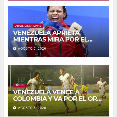
OTRAS DISCIPLINAS
VENEZUELA APRIETA
MIENTRAS MIRA POR EL
RETROVISOR
AGOSTO 6, 2026
FÚTBOL
VENEZUELA VENCE A
COLOMBIA Y VA POR EL ORO
DE LOS JCAC
AGOSTO 6, 2026