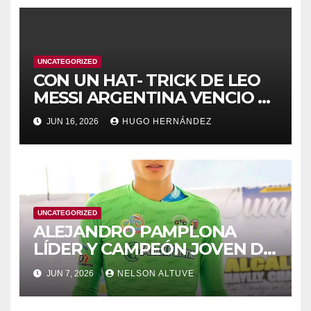
UNCATEGORIZED
CON UN HAT- TRICK DE LEO
MESSI ARGENTINA VENCIO A
ARGELIA
JUN 16, 2026
HUGO HERNÁNDEZ
UNCATEGORIZED
ALEJANDRO PAMPLONA
LÍDER Y CAMPEÓN JOVEN DE
PUNTA A PUNTA
JUN 7, 2026
NELSON ALTUVE