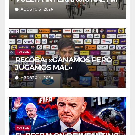
ZAMORA
AGOSTO 5, 2026
FÚTBOL
RECOBA: «GANAMOS PERO
JUGAMOS MAL»
AGOSTO 4, 2026
FÚTBOL