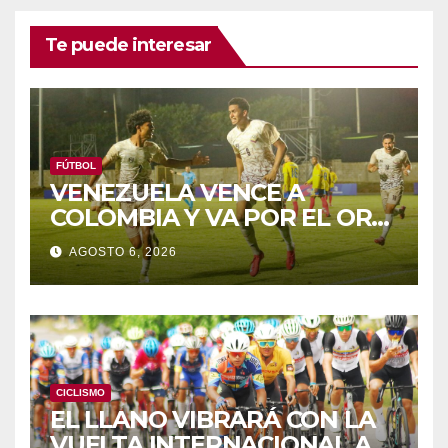
Te puede interesar
FÚTBOL
VENEZUELA VENCE A
COLOMBIA Y VA POR EL ORO
DE LOS JCAC
AGOSTO 6, 2026
CICLISMO
EL LLANO VIBRARÁ CON LA
VUELTA INTERNACIONAL A